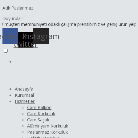
İçeriğe
Yazı
Atik Paslanmaz
atla
dolaşımı
Duyurular:
i memnuniyeti odaklı çalışma prensibimiz ve geniş ürün yelpazemizle 
acebook
X-
Instagram
twitter
Anasayfa
Kurumsal
Hizmetler
Cam Balkon
Cam Korkuluk
Cam Saçak
Alüminyum Korkuluk
Paslanmaz Korkuluk