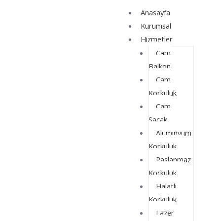
İçeriğe
Yazı
Anasayfa
atla
dolaşımı
Kurumsal
Hizmetler
Cam
Balkon
Cam
Korkuluk
Cam
Saçak
Alüminyum
Korkuluk
Paslanmaz
Korkuluk
Halatlı
Korkuluk
Lazer