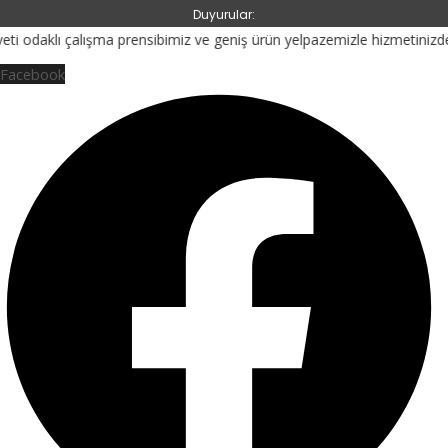
İçeriğe
Yazı
Duyurular:
atla
dolaşımı
 çalışma prensibimiz ve geniş ürün yelpazemizle hizmetinizdeyiz.
Facebook