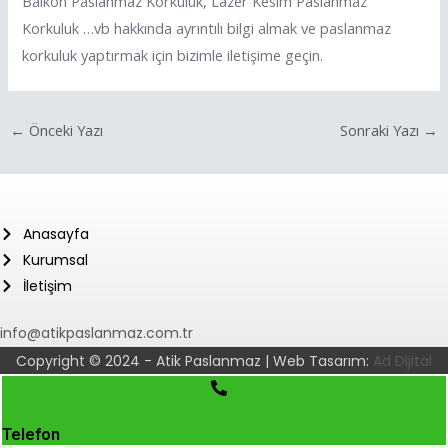
Balkon Paslanmaz Korkuluk, Lazer Kesim Paslanmaz
Korkuluk …vb hakkında ayrıntılı bilgi almak ve paslanmaz
korkuluk yaptırmak için bizimle iletişime geçin.
←
Önceki Yazı
Sonraki Yazı
→
Anasayfa
Kurumsal
İletişim
info@atikpaslanmaz.com.tr
Copyright © 2024 - Atik Paslanmaz | Web Tasarım:
Ad Dijital
Telefon