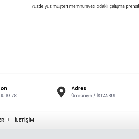
Yüzde yüz müşteri memnuniyeti odaklı çalışma prensibimiz ve g
fon
Adres
310 10 78
Ümraniye / İSTANBUL
ER
İLETIŞIM