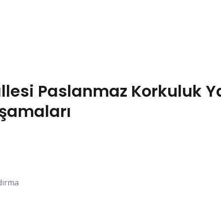
esi Paslanmaz Korkuluk Ya
Aşamaları
ndırma