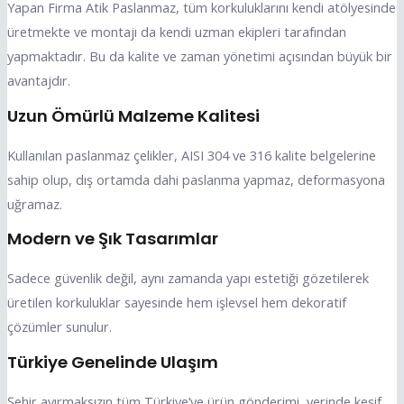
Yapan Firma Atik Paslanmaz, tüm korkuluklarını kendi atölyesinde
üretmekte ve montajı da kendi uzman ekipleri tarafından
yapmaktadır. Bu da kalite ve zaman yönetimi açısından büyük bir
avantajdır.
Uzun Ömürlü Malzeme Kalitesi
Kullanılan paslanmaz çelikler, AISI 304 ve 316 kalite belgelerine
sahip olup, dış ortamda dahi paslanma yapmaz, deformasyona
uğramaz.
Modern ve Şık Tasarımlar
Sadece güvenlik değil, aynı zamanda yapı estetiği gözetilerek
üretilen korkuluklar sayesinde hem işlevsel hem dekoratif
çözümler sunulur.
Türkiye Genelinde Ulaşım
Şehir ayırmaksızın tüm Türkiye’ye ürün gönderimi, yerinde keşif