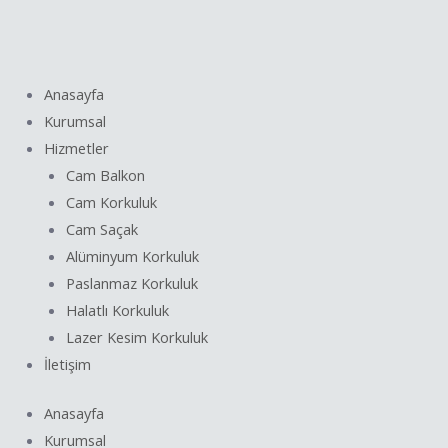
İçeriğe
Yazı
atla
dolaşımı
Anasayfa
Kurumsal
Hizmetler
Cam Balkon
Cam Korkuluk
Cam Saçak
Alüminyum Korkuluk
Paslanmaz Korkuluk
Halatlı Korkuluk
Lazer Kesim Korkuluk
İletişim
Anasayfa
Kurumsal