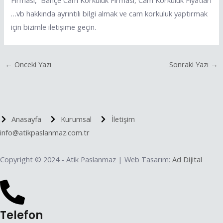
Firması, Bahçe Cam Korkuluk Firması, Cam Korkuluk Fiyatları
…vb hakkında ayrıntılı bilgi almak ve cam korkuluk yaptırmak
için bizimle iletişime geçin.
←
Önceki Yazı
Sonraki Yazı
→
Anasayfa
Kurumsal
İletişim
info@atikpaslanmaz.com.tr
Copyright © 2024 - Atik Paslanmaz | Web Tasarım:
Ad Dijital
Telefon