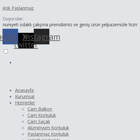
İçeriğe
Yazı
Atik Paslanmaz
atla
dolaşımı
Duyurular:
 odaklı çalışma prensibimiz ve geniş ürün yelpazemizle hizmetinizdey
acebook
X-
Instagram
twitter
Anasayfa
Kurumsal
Hizmetler
Cam Balkon
Cam Korkuluk
Cam Saçak
Alüminyum Korkuluk
Paslanmaz Korkuluk