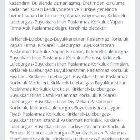
kazandırır. Bu alanda uzmanlaşmış, üretimden kuruluma
kadar her süreci kendi yöneten ve Türkiye genelinde
hizmet sunan bir firma ile çalışmak istiyorsanız, Kirklareli-
Luleburgaz-Buyukkaristiran Paslanmaz Korkuluk Yapan
Firma Atik Paslanmaz doğru tercihiniz olacaktır.
Kirklareli-Luleburgaz-Buyukkaristiran Paslanmaz Korkuluk
Yapan Firma, Kirklareli-Luleburgaz-Buyukkaristiran
Paslanmaz Korkuluk Yapan Firmalar, Kirklareli-Luleburgaz-
Buyukkaristiran Paslanmaz Korkuluk Firması, Kirklareli-
Luleburgaz-Buyukkaristiran Paslanmaz Korkuluk Firmaları,
Kirklareli-Luleburgaz-Buyukkaristiran Paslanmaz Korkuluk
Fiyatları, Kirklareli-Luleburgaz-Buyukkaristiran Paslanmaz
Korkuluk Modelleri, Kirklareli-Luleburgaz-Buyukkaristiran
Paslanmaz Korkuluk Üreticisi, Kirklareli-Luleburgaz-
Buyukkaristiran Camlı Paslanmaz Korkuluk, Kirklareli-
Luleburgaz-Buyukkaristiran Dış Mekân Paslanmaz
Korkuluk, Kirklareli-Luleburgaz-Buyukkaristiran Uygun
Fiyatlı Paslanmaz Korkuluk, Kirklareli-Luleburgaz-
Buyukkaristiran İstanbul Paslanmaz Korkuluk, Kirklareli-
Luleburgaz-Buyukkaristiran Türkiye Paslanmaz Korkuluk
Firması, Kirklareli-Luleburgaz-Buyukkaristiran Paslanmaz
Merdiven Korkuluğu, Kirklareli-Luleburgaz-Buyukkaristiran