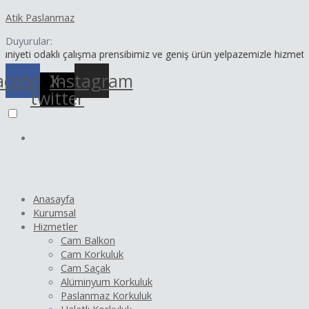
İçeriğe
Yazı
Atik Paslanmaz
atla
dolaşımı
Duyurular:
 odaklı çalışma prensibimiz ve geniş ürün yelpazemizle hizmetinizdey
acebook
X-
Instagram
twitter
Anasayfa
Kurumsal
Hizmetler
Cam Balkon
Cam Korkuluk
Cam Saçak
Alüminyum Korkuluk
Paslanmaz Korkuluk