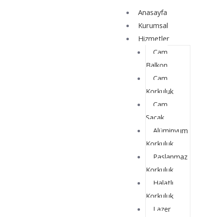
İçeriğe
Yazı
Anasayfa
atla
dolaşımı
Kurumsal
Hizmetler
Cam
Balkon
Cam
Korkuluk
Cam
Saçak
Alüminyum
Korkuluk
Paslanmaz
Korkuluk
Halatlı
Korkuluk
Lazer