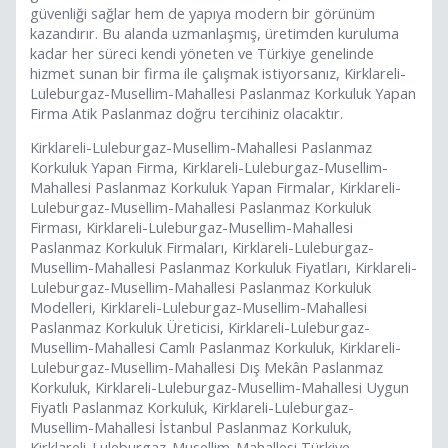
güvenliği sağlar hem de yapıya modern bir görünüm
kazandırır. Bu alanda uzmanlaşmış, üretimden kuruluma
kadar her süreci kendi yöneten ve Türkiye genelinde
hizmet sunan bir firma ile çalışmak istiyorsanız, Kirklareli-
Luleburgaz-Musellim-Mahallesi Paslanmaz Korkuluk Yapan
Firma Atik Paslanmaz doğru tercihiniz olacaktır.
Kirklareli-Luleburgaz-Musellim-Mahallesi Paslanmaz
Korkuluk Yapan Firma, Kirklareli-Luleburgaz-Musellim-
Mahallesi Paslanmaz Korkuluk Yapan Firmalar, Kirklareli-
Luleburgaz-Musellim-Mahallesi Paslanmaz Korkuluk
Firması, Kirklareli-Luleburgaz-Musellim-Mahallesi
Paslanmaz Korkuluk Firmaları, Kirklareli-Luleburgaz-
Musellim-Mahallesi Paslanmaz Korkuluk Fiyatları, Kirklareli-
Luleburgaz-Musellim-Mahallesi Paslanmaz Korkuluk
Modelleri, Kirklareli-Luleburgaz-Musellim-Mahallesi
Paslanmaz Korkuluk Üreticisi, Kirklareli-Luleburgaz-
Musellim-Mahallesi Camlı Paslanmaz Korkuluk, Kirklareli-
Luleburgaz-Musellim-Mahallesi Dış Mekân Paslanmaz
Korkuluk, Kirklareli-Luleburgaz-Musellim-Mahallesi Uygun
Fiyatlı Paslanmaz Korkuluk, Kirklareli-Luleburgaz-
Musellim-Mahallesi İstanbul Paslanmaz Korkuluk,
Kirklareli-Luleburgaz-Musellim-Mahallesi Türkiye