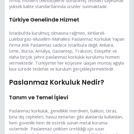
firma, modern teknolojilerle donatılmış tesisleri sayesinde
yüksek kalite standartlarında ürünler sunmaktadır.
Türkiye Genelinde Hizmet
İstanbul’da kurulmuş olmasına rağmen, Kirklareli-
Luleburgaz-Musellim-Mahallesi Paslanmaz Korkuluk Yapan
Firma Atik Paslanmaz sadece İstanbul’a değil; Ankara,
İzmir, Bursa, Antalya, Gaziantep, Trabzon, Eskişehir ve
daha birçok şehre paslanmaz korkuluk kurulumu hizmeti
vermektedir. Türkiye’nin her köşesine ulaşan montaj ağıyla
kısa sürede teslimat ve kurulum gerçekleştirmektedir.
Paslanmaz Korkuluk Nedir?
Tanım ve Temel İşlevi
Paslanmaz korkuluk, genellikle merdiven, balkon, teras,
bina dış cepheleri, havuz kenarları gibi alanlarda kullanılan,
hem güvenlik hem de estetik sunan metal koruma
sistemidir. Paslanmaz çelikten üretildiği için uzun