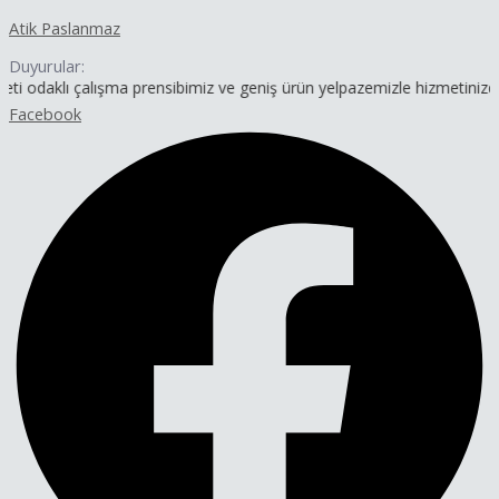
İçeriğe
Yazı
Atik Paslanmaz
atla
dolaşımı
Duyurular:
çalışma prensibimiz ve geniş ürün yelpazemizle hizmetinizdeyiz.
Facebook