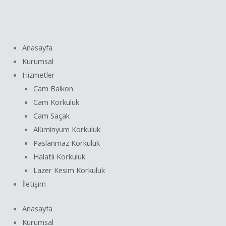
İçeriğe
Yazı
atla
dolaşımı
Anasayfa
Kurumsal
Hizmetler
Cam Balkon
Cam Korkuluk
Cam Saçak
Alüminyum Korkuluk
Paslanmaz Korkuluk
Halatlı Korkuluk
Lazer Kesim Korkuluk
İletişim
Anasayfa
Kurumsal