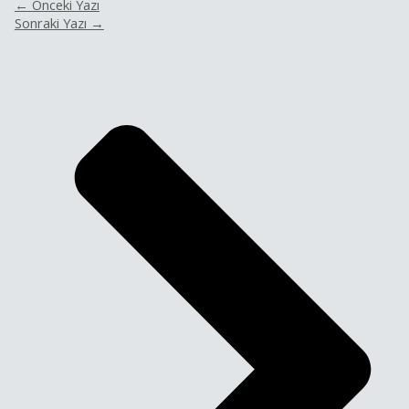
←
Önceki Yazı
Sonraki Yazı
→