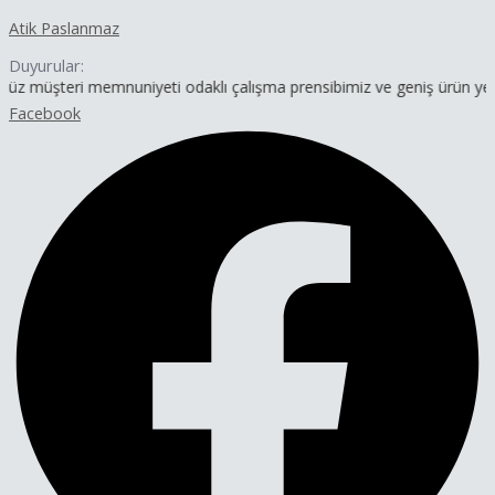
İçeriğe
Yazı
Atik Paslanmaz
atla
dolaşımı
Duyurular:
i memnuniyeti odaklı çalışma prensibimiz ve geniş ürün yelpazemizle 
Facebook