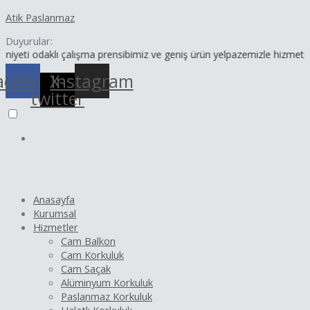
İçeriğe
Yazı
Atik Paslanmaz
atla
dolaşımı
Duyurular:
aklı çalışma prensibimiz ve geniş ürün yelpazemizle hizmetinizdeyiz.
acebook
X-
Instagram
twitter
Anasayfa
Kurumsal
Hizmetler
Cam Balkon
Cam Korkuluk
Cam Saçak
Alüminyum Korkuluk
Paslanmaz Korkuluk