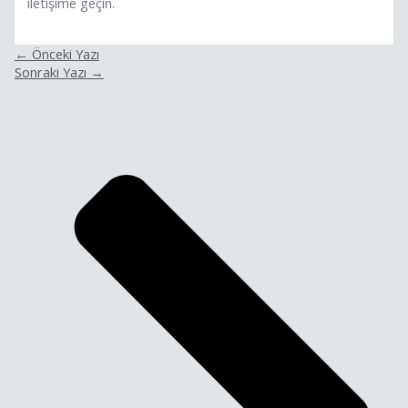
iletişime geçin.
←
Önceki Yazı
Sonraki Yazı
→