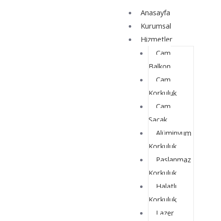
İçeriğe
Yazı
Anasayfa
atla
dolaşımı
Kurumsal
Hizmetler
Cam
Balkon
Cam
Korkuluk
Cam
Saçak
Alüminyum
Korkuluk
Paslanmaz
Korkuluk
Halatlı
Korkuluk
Lazer