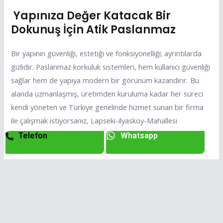
Yapınıza Değer Katacak Bir
Dokunuş İçin Atik Paslanmaz
Bir yapının güvenliği, estetiği ve fonksiyonelliği; ayrıntılarda
gizlidir. Paslanmaz korkuluk sistemleri, hem kullanıcı güvenliği
sağlar hem de yapıya modern bir görünüm kazandırır. Bu
alanda uzmanlaşmış, üretimden kuruluma kadar her süreci
kendi yöneten ve Türkiye genelinde hizmet sunan bir firma
ile çalışmak istiyorsanız, Lapseki-ilyaskoy-Mahallesi
Paslanmaz Korkuluk Yapan Firma Atik Paslanmaz doğru
Telefon
Whatsapp
tercihiniz olacaktır.
Lapseki-ilyaskoy-Mahallesi Paslanmaz Korkuluk Yapan Firma,
Lapseki-ilyaskoy-Mahallesi Paslanmaz Korkuluk Yapan
Firmalar, Lapseki-ilyaskoy-Mahallesi Paslanmaz Korkuluk
Firması, Lapseki-ilyaskoy-Mahallesi Paslanmaz Korkuluk
Firmaları, Lapseki-ilyaskoy-Mahallesi Paslanmaz Korkuluk