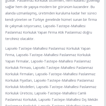
gizlidir. Paslanmaz korkuluk sistemleri, hem kullanıcı güvenliği
sağlar hem de yapıya modern bir görünüm kazandırır. Bu
alanda uzmanlaşmış, üretimden kuruluma kadar her süreci
kendi yöneten ve Türkiye genelinde hizmet sunan bir firma
ile çalışmak istiyorsanız, Lapseki-Tastepe-Mahallesi
Paslanmaz Korkuluk Yapan Firma Atik Paslanmaz doğru
tercihiniz olacaktır.
Lapseki-Tastepe-Mahallesi Paslanmaz Korkuluk Yapan
Firma, Lapseki-Tastepe-Mahallesi Paslanmaz Korkuluk
Yapan Firmalar, Lapseki-Tastepe-Mahallesi Paslanmaz
Korkuluk Firması, Lapseki-Tastepe-Mahallesi Paslanmaz
Korkuluk Firmaları, Lapseki-Tastepe-Mahallesi Paslanmaz
Korkuluk Fiyatları, Lapseki-Tastepe-Mahallesi Paslanmaz
Korkuluk Modelleri, Lapseki-Tastepe-Mahallesi Paslanmaz
Korkuluk Üreticisi, Lapseki-Tastepe-Mahallesi Camlı
Paslanmaz Korkuluk, Lapseki-Tastepe-Mahallesi Dış Mekân
Paslanmaz Korkuluk, Lapseki-Tastepe-Mahallesi Uygun