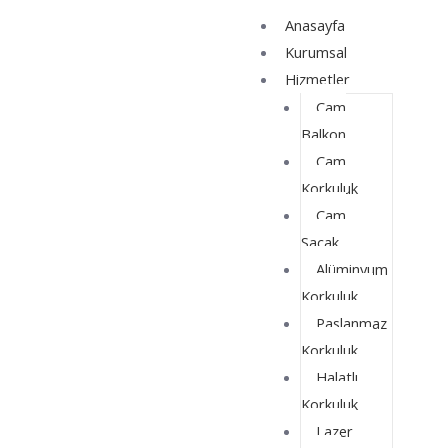
İçeriğe
Yazı
Anasayfa
atla
dolaşımı
Kurumsal
Hizmetler
Cam
Balkon
Cam
Korkuluk
Cam
Saçak
Alüminyum
Korkuluk
Paslanmaz
Korkuluk
Halatlı
Korkuluk
Lazer