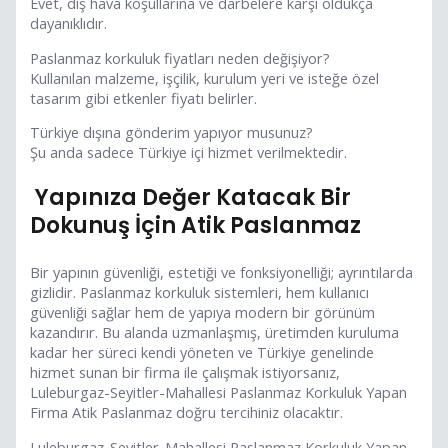
Evet, dış hava koşullarına ve darbelere karşı oldukça
dayanıklıdır.
Paslanmaz korkuluk fiyatları neden değişiyor?
Kullanılan malzeme, işçilik, kurulum yeri ve isteğe özel
tasarım gibi etkenler fiyatı belirler.
Türkiye dışına gönderim yapıyor musunuz?
Şu anda sadece Türkiye içi hizmet verilmektedir.
Yapınıza Değer Katacak Bir
Dokunuş İçin Atik Paslanmaz
Bir yapının güvenliği, estetiği ve fonksiyonelliği; ayrıntılarda
gizlidir. Paslanmaz korkuluk sistemleri, hem kullanıcı
güvenliği sağlar hem de yapıya modern bir görünüm
kazandırır. Bu alanda uzmanlaşmış, üretimden kuruluma
kadar her süreci kendi yöneten ve Türkiye genelinde
hizmet sunan bir firma ile çalışmak istiyorsanız,
Luleburgaz-Seyitler-Mahallesi Paslanmaz Korkuluk Yapan
Firma Atik Paslanmaz doğru tercihiniz olacaktır.
Luleburgaz-Seyitler-Mahallesi Paslanmaz Korkuluk Yapan