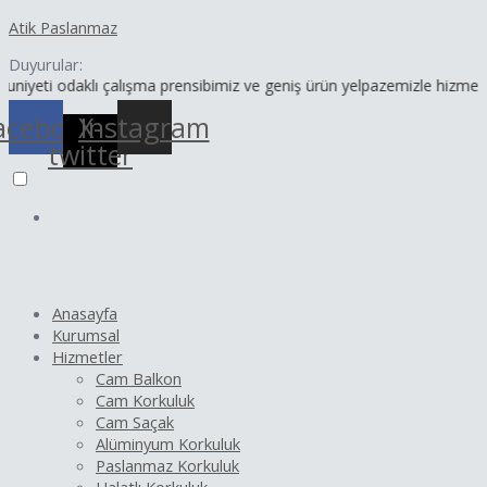
İçeriğe
Yazı
Atik Paslanmaz
atla
dolaşımı
Duyurular:
odaklı çalışma prensibimiz ve geniş ürün yelpazemizle hizmetinizdeyi
acebook
X-
Instagram
twitter
Anasayfa
Kurumsal
Hizmetler
Cam Balkon
Cam Korkuluk
Cam Saçak
Alüminyum Korkuluk
Paslanmaz Korkuluk