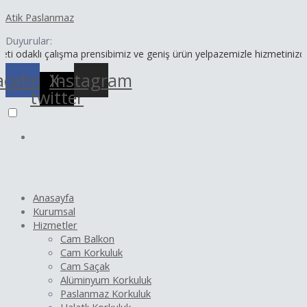
İçeriğe
Yazı
Atik Paslanmaz
atla
dolaşımı
Duyurular:
 çalışma prensibimiz ve geniş ürün yelpazemizle hizmetinizdeyiz.
acebook
X-
Instagram
twitter
Anasayfa
Kurumsal
Hizmetler
Cam Balkon
Cam Korkuluk
Cam Saçak
Alüminyum Korkuluk
Paslanmaz Korkuluk