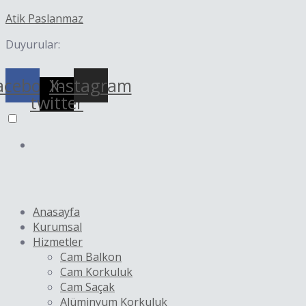
İçeriğe
Yazı
Atik Paslanmaz
atla
dolaşımı
Duyurular:
acebook
X-
Instagram
twitter
Anasayfa
Kurumsal
Hizmetler
Cam Balkon
Cam Korkuluk
Cam Saçak
Alüminyum Korkuluk