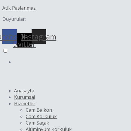
İçeriğe
Yazı
Atik Paslanmaz
atla
dolaşımı
Duyurular:
acebook
X-
Instagram
twitter
Anasayfa
Kurumsal
Hizmetler
Cam Balkon
Cam Korkuluk
Cam Saçak
Alüminyum Korkuluk