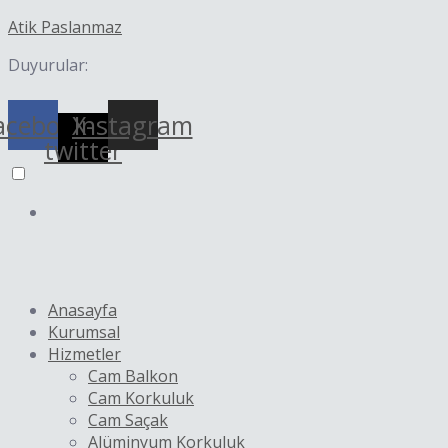
İçeriğe
Yazı
Atik Paslanmaz
atla
dolaşımı
Duyurular:
acebook
X-
Instagram
twitter
Anasayfa
Kurumsal
Hizmetler
Cam Balkon
Cam Korkuluk
Cam Saçak
Alüminyum Korkuluk