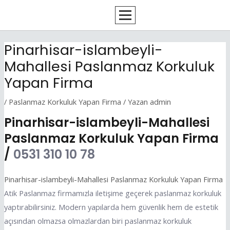
İçeriğe
Yazı
atla
dolaşımı
Pinarhisar-islambeyli-
Mahallesi Paslanmaz Korkuluk
Yapan Firma
/
Paslanmaz Korkuluk Yapan Firma
/ Yazan
admin
Pinarhisar-islambeyli-Mahallesi
Paslanmaz Korkuluk Yapan Firma
/
0531 310 10 78
Pinarhisar-islambeyli-Mahallesi Paslanmaz Korkuluk Yapan Firma
Atik Paslanmaz firmamızla iletişime geçerek paslanmaz korkuluk
yaptırabilirsiniz. Modern yapılarda hem güvenlik hem de estetik
açısından olmazsa olmazlardan biri paslanmaz korkuluk