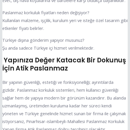
Evet, dış hava koşullarına ve darbelere karşı oldukça dayanıklıdır.
Paslanmaz korkuluk fiyatları neden değişiyor?
Kullanılan malzeme, işçilik, kurulum yeri ve isteğe özel tasarım gibi
etkenler fiyatı belirler.
Türkiye dışına gönderim yapıyor musunuz?
Şu anda sadece Türkiye içi hizmet verilmektedir.
Yapınıza Değer Katacak Bir Dokunuş
İçin Atik Paslanmaz
Bir yapının güvenliği, estetiği ve fonksiyonelliği; ayrıntılarda
gizlidir. Paslanmaz korkuluk sistemleri, hem kullanıcı güvenliği
sağlar hem de yapıya modern bir görünüm kazandırır. Bu alanda
uzmanlaşmış, üretimden kuruluma kadar her süreci kendi
yöneten ve Türkiye genelinde hizmet sunan bir firma ile çalışmak
istiyorsanız, Pinarhisar-islambeyli-Mahallesi Paslanmaz Korkuluk
Yapan Firma Atik Paslanmaz doğru tercihiniz olacaktır.