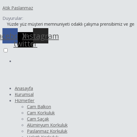
İçeriğe
Yazı
Atik Paslanmaz
atla
dolaşımı
Duyurular:
e yüz müşteri memnuniyeti odaklı çalışma prensibimiz ve geniş ürün y
acebook
X-
Instagram
twitter
Anasayfa
Kurumsal
Hizmetler
Cam Balkon
Cam Korkuluk
Cam Saçak
Alüminyum Korkuluk
Paslanmaz Korkuluk