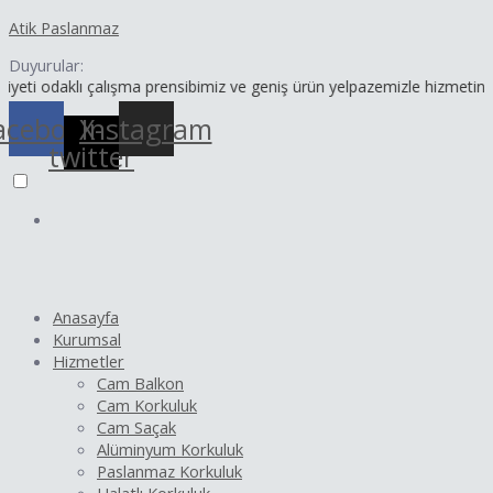
İçeriğe
Yazı
Atik Paslanmaz
atla
dolaşımı
Duyurular:
aklı çalışma prensibimiz ve geniş ürün yelpazemizle hizmetinizdeyiz.
acebook
X-
Instagram
twitter
Anasayfa
Kurumsal
Hizmetler
Cam Balkon
Cam Korkuluk
Cam Saçak
Alüminyum Korkuluk
Paslanmaz Korkuluk