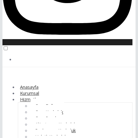
Anasayfa
Kurumsal
Hizmetler
Cam Balkon
Cam Korkuluk
Cam Saçak
Alüminyum Korkuluk
Paslanmaz Korkuluk
Halatlı Korkuluk