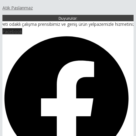
İçeriğe
Yazı
Atik Paslanmaz
atla
dolaşımı
Duyurular:
ı çalışma prensibimiz ve geniş ürün yelpazemizle hizmetinizdeyiz.
Facebook