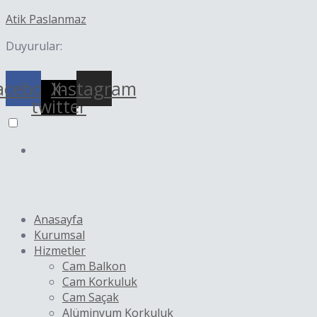
İçeriğe
Yazı
Atik Paslanmaz
atla
dolaşımı
Duyurular:
acebook
X-
Instagram
twitter
Anasayfa
Kurumsal
Hizmetler
Cam Balkon
Cam Korkuluk
Cam Saçak
Alüminyum Korkuluk