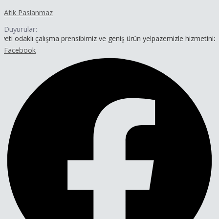
İçeriğe
Yazı
Atik Paslanmaz
atla
dolaşımı
Duyurular:
 çalışma prensibimiz ve geniş ürün yelpazemizle hizmetinizdeyiz.
Facebook