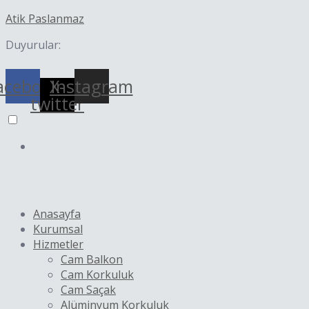
İçeriğe
Yazı
Atik Paslanmaz
atla
dolaşımı
Duyurular:
acebook
X-
Instagram
twitter
Anasayfa
Kurumsal
Hizmetler
Cam Balkon
Cam Korkuluk
Cam Saçak
Alüminyum Korkuluk