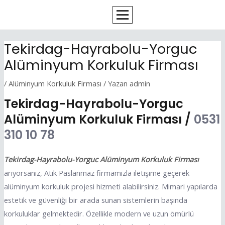
İçeriğe
Yazı
atla
dolaşımı
Tekirdag-Hayrabolu-Yorguc
Alüminyum Korkuluk Firması
/
Alüminyum Korkuluk Firması
/ Yazan
admin
Tekirdag-Hayrabolu-Yorguc
Alüminyum Korkuluk Firması /
0531
310 10 78
Tekirdag-Hayrabolu-Yorguc Alüminyum Korkuluk Firması
arıyorsanız, Atik Paslanmaz firmamızla iletişime geçerek
alüminyum korkuluk projesi hizmeti alabilirsiniz. Mimari yapılarda
estetik ve güvenliği bir arada sunan sistemlerin başında
korkuluklar gelmektedir. Özellikle modern ve uzun ömürlü