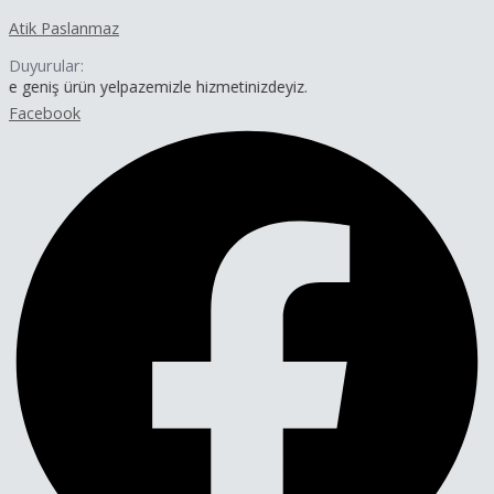
İçeriğe
Yazı
Atik Paslanmaz
atla
dolaşımı
Duyurular:
ürün yelpazemizle hizmetinizdeyiz.
Facebook