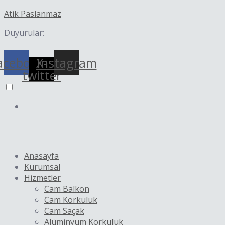
İçeriğe
Yazı
Atik Paslanmaz
atla
dolaşımı
Duyurular:
acebook
X-
Instagram
twitter
Anasayfa
Kurumsal
Hizmetler
Cam Balkon
Cam Korkuluk
Cam Saçak
Alüminyum Korkuluk