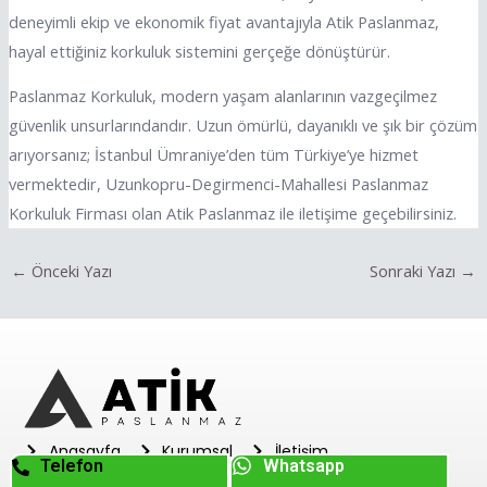
deneyimli ekip ve ekonomik fiyat avantajıyla Atik Paslanmaz,
hayal ettiğiniz korkuluk sistemini gerçeğe dönüştürür.
Paslanmaz Korkuluk, modern yaşam alanlarının vazgeçilmez
güvenlik unsurlarındandır. Uzun ömürlü, dayanıklı ve şık bir çözüm
arıyorsanız; İstanbul Ümraniye’den tüm Türkiye’ye hizmet
vermektedir, Uzunkopru-Degirmenci-Mahallesi Paslanmaz
Korkuluk Firması olan Atik Paslanmaz ile iletişime geçebilirsiniz.
←
Önceki Yazı
Sonraki Yazı
→
Anasayfa
Kurumsal
İletişim
Telefon
Whatsapp
info@atikpaslanmaz.com.tr