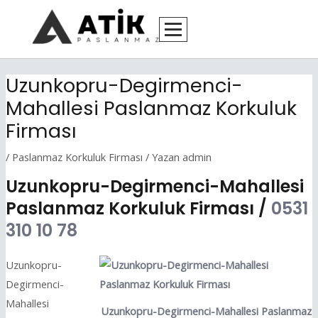
İçeriğe
Yazı
atla
dolaşımı
Uzunkopru-Degirmenci-
Mahallesi Paslanmaz Korkuluk
Firması
/
Paslanmaz Korkuluk Firması
/ Yazan
admin
Uzunkopru-Degirmenci-Mahallesi
Paslanmaz Korkuluk Firması /
0531
310 10 78
Uzunkopru-
Degirmenci-
Mahallesi
Uzunkopru-Degirmenci-Mahallesi Paslanmaz