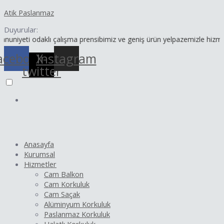
İçeriğe
Yazı
Atik Paslanmaz
atla
dolaşımı
Duyurular:
i odaklı çalışma prensibimiz ve geniş ürün yelpazemizle hizmetinizde
acebook
X-
Instagram
twitter
Anasayfa
Kurumsal
Hizmetler
Cam Balkon
Cam Korkuluk
Cam Saçak
Alüminyum Korkuluk
Paslanmaz Korkuluk