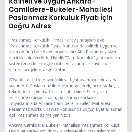
Kaliteli ve Uygun Ankara-
Camlidere-Bukeler-Mahallesi
Paslanmaz Korkuluk Fiyatı İçin
Doğru Adres
“Paslanmaz Korkuluk Firması” arayışındaysanız ve
“Paslanmaz Korkuluk Fiyatı” konusunda kaliteli, uygun ve
uzun ömürlü bir çözüm arıyorsanız Atik Paslanmaz sizin
için ideal bir tercihtir. Üstelik “Cam Korkuluk” gibi modern
sistemlerle de entegre olabilen tasarımlar sayesinde
mimari projelere değer katar.
Güvenlik, estetik, dayanıklılık ve fiyat avantajını bir arada
sunan Atik Paslanmaz ile iletişime geçerek, ücretsiz keşif,
teknik destek ve fiyat teklifi alabilirsiniz. Türkiye’nin
neresinde olursanız olun, paslanmaz korkuluk
ihtiyaçlarınızda Ankara-Camlidere-Bukeler-Mahallesi
Paslanmaz Korkuluk Fiyatı konusunda uygun fiyatlar sunan
Atik Paslanmaz daima yanınızda!
Ankara-Camlidere-Bukeler-Mahallesi Paslanmaz Korkuluk
Fiyatı, Ankara-Camlidere-Bukeler-Mahallesi Paslanmaz