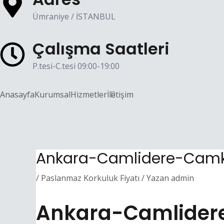
Ümraniye / İSTANBUL
Çalışma Saatleri
P.tesi-C.tesi 09:00-19:00
Anasayfa
Kurumsal
Hizmetler
İletişim
Ankara-Camlidere-Camko
/
Paslanmaz Korkuluk Fiyatı
/ Yazan
admin
Ankara-Camlider