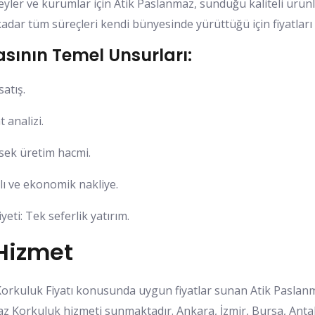
eyler ve kurumlar için Atik Paslanmaz, sunduğu kaliteli ürün
adar tüm süreçleri kendi bünyesinde yürüttüğü için fiyatları 
asının Temel Unsurları:
atış.
 analizi.
sek üretim hacmi.
zlı ve ekonomik nakliye.
ti: Tek seferlik yatırım.
 Hizmet
kuluk Fiyatı konusunda uygun fiyatlar sunan Atik Paslanm
az Korkuluk hizmeti sunmaktadır. Ankara, İzmir, Bursa, Antal