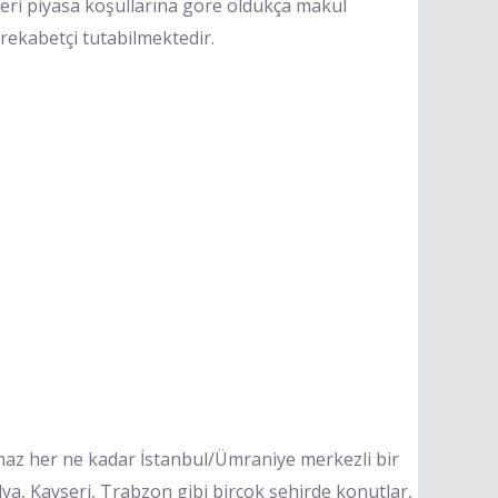
leri piyasa koşullarına göre oldukça makul
rekabetçi tutabilmektedir.
az her ne kadar İstanbul/Ümraniye merkezli bir
ya, Kayseri, Trabzon gibi birçok şehirde konutlar,