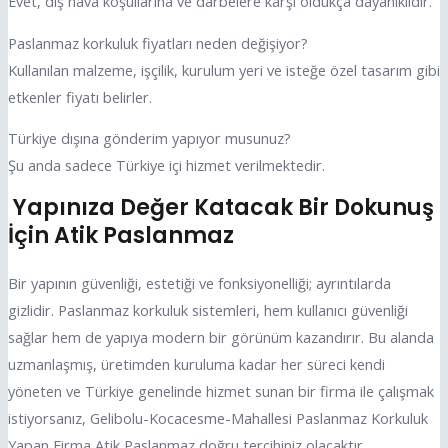
Evet, dış hava koşullarına ve darbelere karşı oldukça dayanıklıdır.
Paslanmaz korkuluk fiyatları neden değişiyor?
Kullanılan malzeme, işçilik, kurulum yeri ve isteğe özel tasarım gibi
etkenler fiyatı belirler.
Türkiye dışına gönderim yapıyor musunuz?
Şu anda sadece Türkiye içi hizmet verilmektedir.
Yapınıza Değer Katacak Bir Dokunuş
İçin Atik Paslanmaz
Bir yapının güvenliği, estetiği ve fonksiyonelliği; ayrıntılarda
gizlidir. Paslanmaz korkuluk sistemleri, hem kullanıcı güvenliği
sağlar hem de yapıya modern bir görünüm kazandırır. Bu alanda
uzmanlaşmış, üretimden kuruluma kadar her süreci kendi
yöneten ve Türkiye genelinde hizmet sunan bir firma ile çalışmak
istiyorsanız, Gelibolu-Kocacesme-Mahallesi Paslanmaz Korkuluk
Yapan Firma Atik Paslanmaz doğru tercihiniz olacaktır.